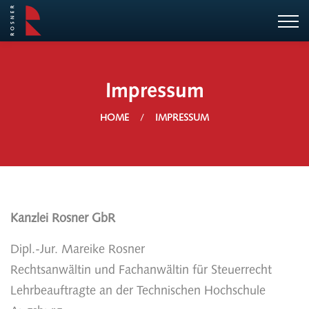
Impressum
HOME
IMPRESSUM
Kanzlei Rosner GbR
Dipl.-Jur. Mareike Rosner
Rechtsanwältin und Fachanwältin für Steuerrecht
Lehrbeauftragte an der Technischen Hochschule